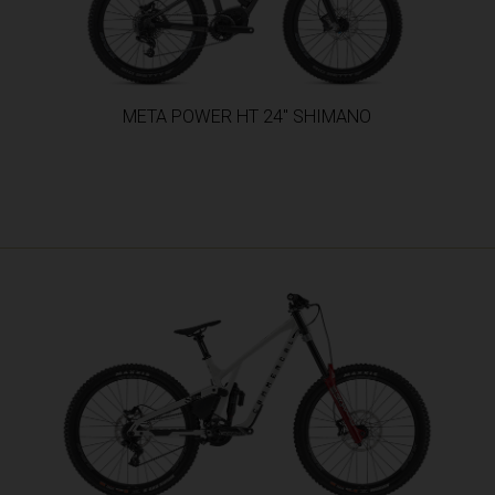
t-Barthélemy
 Martin
, Gana, Gana
META POWER HT 24" SHIMANO
ique gabonaise
art'velo საქართველო
d-et-les îles Sandwich du Sud
 Ελλάς