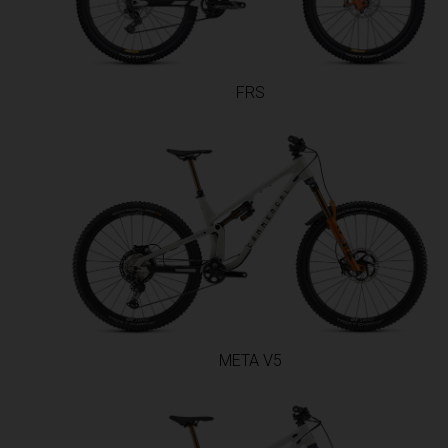
Al-'Iraq العراق
Albanie, Shqip
FRS
Algérie, Dzaye
Angola
Anguilla
Antigua-et-Ba
Argentina
Arménie, Hay
META V5
Aruba
Autriche, Öste
Azerbaïdjan, 