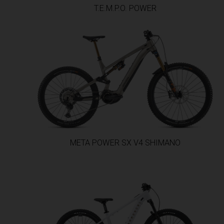
T.E.M.P.O. POWER
Équateur, Ecu
Estonie, Eesti
Eswatini, eSwa
États fédérés
Éthiopie, Ityo
Fidji, Fiji, Viti, 
META POWER SX V4 SHIMANO
France - Guad
France - Guya
France - Marti
France - Mayo