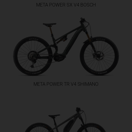
META POWER SX V4 BOSCH
Émirats arabes unis, Al-’Imārat Al-‘Arabiyyah Al-Muttaḥidah الإمارات العربيّة المتّحدة
ador
Érythrée, Iritriya إرتريا Ertra
tini
 de Micronésie
p'ia ኢትዮጵያ
फ़िजी
META POWER TR V4 SHIMANO
eloupe
ne
nique
tte