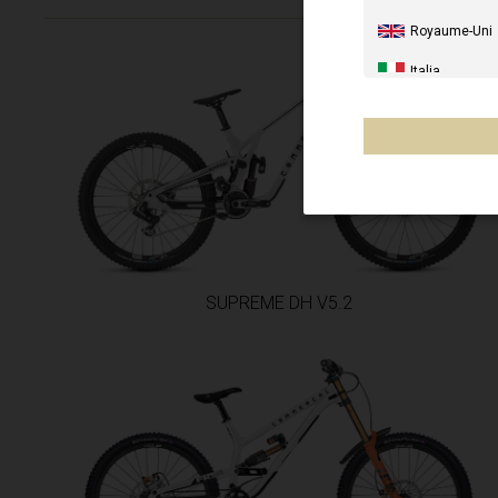
Royaume-Uni
Italia
États-Unis
Canada
Australia
Nouvelle-Zéla
France - La R
SUPREME DH V5.2
Chile
Mexique, Mēxi
Autres pays
Afrique du Sud
Borwa, Afurika