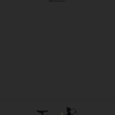
ABSOLUT
ovine, Bosnia I Hercegovína, Босна и Херцеговина
лгария
undi
puchea កម្ពុជា
ameroun
gguó 中国
 Kıbrıs