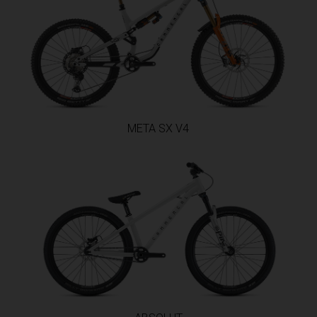
Bahreïn, البحرينAl-Bahrayn
লাদেশ
ue, Belgien
META SX V4
harôt ভারত, India, Bhārat ભારત, Bhārat भारत, Bhārata ಭಾರತ, Bhārat भारत, Bhāratam 
harôtô ଭାରତ, Bhārat ਭਾਰਤ, Bhāratam भारतम्, Bārata பாரதம், Bhāratadēsam భారత దేశ
Yul, འབྲུག་ཡུལ
ielaruś, Беларусь
nma မြန်မာ