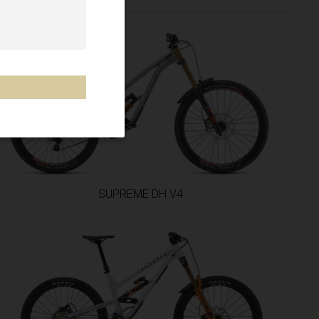
SUPREME DH V4
a Borwa, Aforika