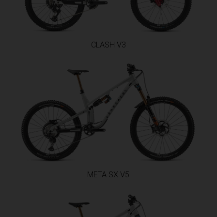
ëria
CLASH V3
r
rbuda, Antigua and Barbuda
Arabie saoudite, Al-‘Arabiyyah as Sa‘ūdiyyah المملكة العربية السعودية
astán
META SX V5
rreich
Azərbaycan