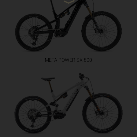
Côte d'Ivoire
ska
META POWER SX 800
anmark
مصرMisr