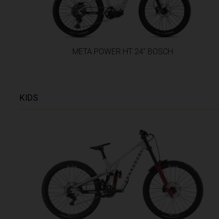
France - Sain
France - Saint
Gaana, Ghana
META POWER HT 24" BOSCH
Gabon, Républ
Gambie
Géorgie, Sak'
KIDS
Géorgie du Su
Gibraltar
Grèce, Hellas
Grenada
Guam
Guatemala
Guernesey