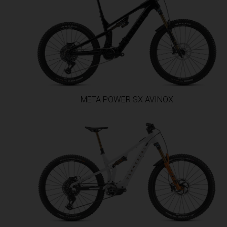
Colombia
Corée du Nord
Corée du Sud
Costa Rica
Côte d Ivoire, 
Croatie, Hrvat
META POWER SX AVINOX
Cuba
Curaçao
Danemark, D
Djibouti
Dominique
Égypte, 
El Salvador