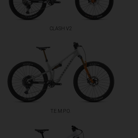
CLASH V2
T.E.M.P.O.