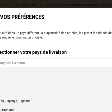
ES, SKIS ET SNOWBOARDS) POUR UN RETRAIT AU
COMMENCAL VILLAGE
(ANDORR
 VOS PRÉFÉRENCES
EMENTS
SKI
CMNCL WORLD
CMNCL VILLAGE
LO
livré dans un pays différent, la disponibilité des articles, les prix et les détails d
la nouvelle localisation choisie.
ectionner votre pays de livraison
ques concernant votre COMMENCAL.
nos archives pour trouver l'information qu'il vous manque.
ña, Espanya, Espainia
eutschland