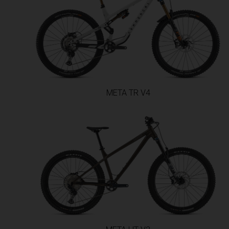
Bahamas
Bangladesh বাং
Barbados
België, Belgiq
META TR V4
Belize
Bénin
Bermudes
Bharôt ভাৰত, B
Bhārat भारत, B
Bhoutan, Druk 
Biélorussie, B
Birmanie, Mya