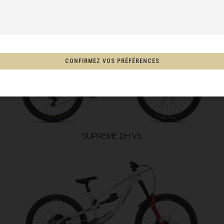
CONFIRMEZ VOS PRÉFÉRENCES
nde, New Zealand, Aotearoa
éunion
SUPREME DH V5
hco, México
Afghanistan, افغانستانAfghanestan
, Suid-Afrika, South Africa, iNingizimu Afrika, uMzantsi Afrika, Afrika-Borwa, Afrik
 Tshipembe, Afrika Dzonga, iNingizimu Afrika, iSewula Afrika