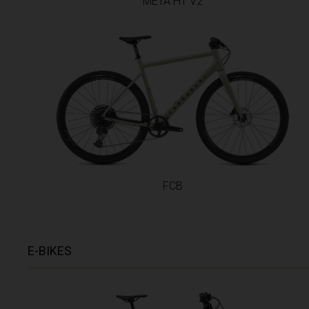
META HT V2
Bosnie-Herzég
Botswana
Brésil, Brasil
Brunei
Bulgariya, Бъ
Burkina Faso
Burundi, Ubur
FCB
Cambodge, Kam
Cameroon, C
Cap-Vert
E-BIKES
Chine, Zhōn
Chypre, Κύπρος