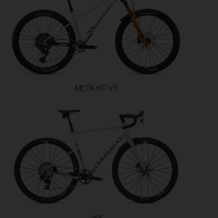
META HT V3
ഭാരതം, Bhārat भारत,
ం